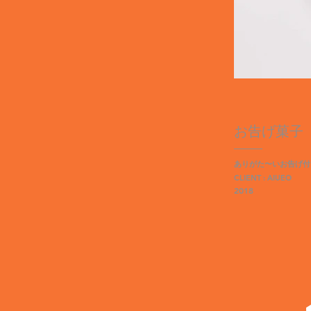
お告げ菓子
ありがた〜いお告げ付
CLIENT : AIUEO
2018