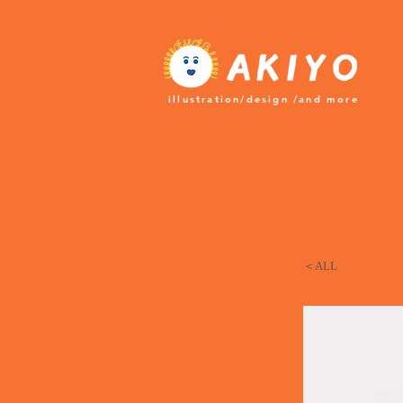
​illustration/design /and more
＜ALL